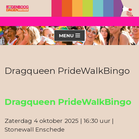
Ga
naar
de
MENU
inhoud
Dragqueen PrideWalkBingo
Dragqueen PrideWalkBingo
Zaterdag 4 oktober 2025 | 16:30 uur |
Stonewall Enschede