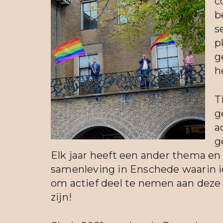
c
b
s
p
g
h
T
g
a
g
Elk jaar heeft een ander thema en
samenleving in Enschede waarin ie
om actief deel te nemen aan deze 
zijn!