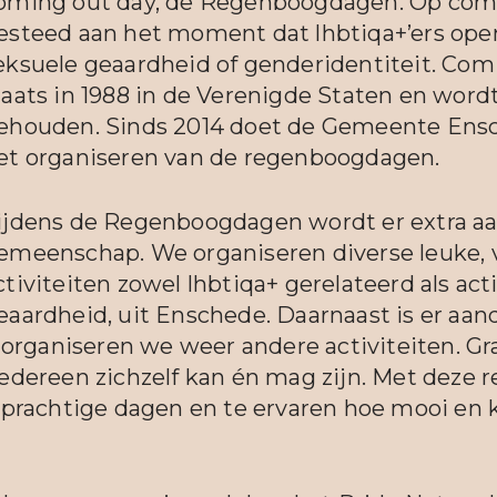
oming out day, de Regenboogdagen. Op com
esteed aan het moment dat lhbtiqa+’ers openl
eksuele geaardheid of genderidentiteit. Com
laats in 1988 in de Verenigde Staten en word
ehouden. Sinds 2014 doet de Gemeente Ens
et organiseren van de regenboogdagen.
ijdens de Regenboogdagen wordt er extra aa
emeenschap. We organiseren diverse leuke, 
ctiviteiten zowel lhbtiqa+ gerelateerd als ac
eaardheid, uit Enschede. Daarnaast is er aan
 organiseren we weer andere activiteiten. Gr
dereen zichzelf kan én mag zijn. Met deze 
prachtige dagen en te ervaren hoe mooi en 