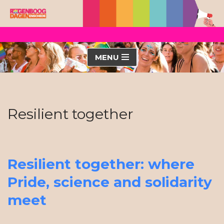
Ga
naar
de
MENU
inhoud
Resilient together
Resilient together: where
Pride, science and solidarity
meet