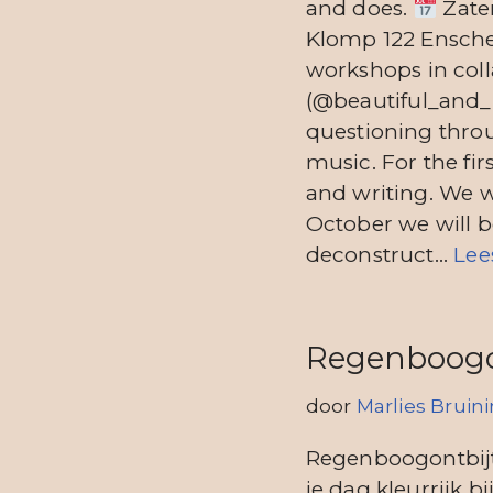
and does.
Zate
Klomp 122 Ensc
workshops in col
(@beautiful_and_
questioning thro
music. For the fi
and writing. We w
October we will b
deconstruct…
Lee
Regenboogo
door
Marlies Bruin
Regenboogontbijt 
je dag kleurrijk 