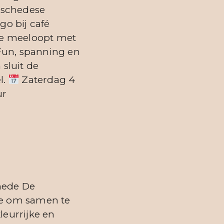
nschedese
o bij café
die meeloopt met
 Fun, spanning en
 sluit de
l.
Zaterdag 4
ur
hede De
e om samen te
kleurrijke en