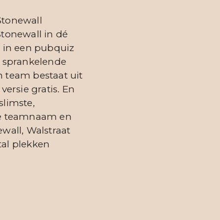
Stonewall
tonewall in dé
 in een pubquiz
n sprankelende
n team bestaat uit
ersie gratis. En
slimste,
nte teamnaam en
wall, Walstraat
tal plekken