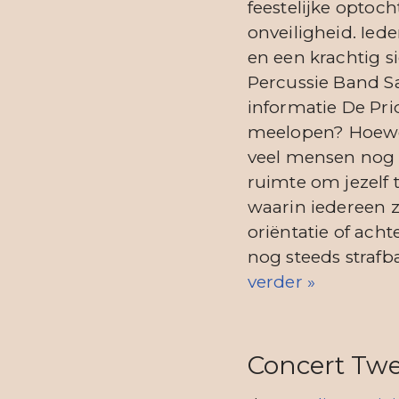
feestelijke optoch
onveiligheid. Ied
en een krachtig si
Percussie Band S
informatie De Pri
meelopen? Hoewel
veel mensen nog s
ruimte om jezelf 
waarin iedereen zi
oriëntatie of ach
nog steeds strafb
verder »
Concert Twe