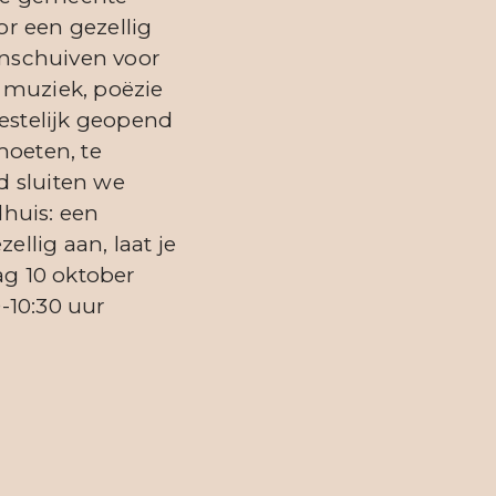
r een gezellig
aanschuiven voor
t muziek, poëzie
estelijk geopend
moeten, te
d sluiten we
huis: een
llig aan, laat je
ag 10 oktober
-10:30 uur