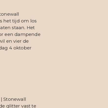
tonewall
 het tijd om los
laten staan. Het
voor een dampende
il en vier de
dag 4 oktober
| Stonewall
 glitter vast te