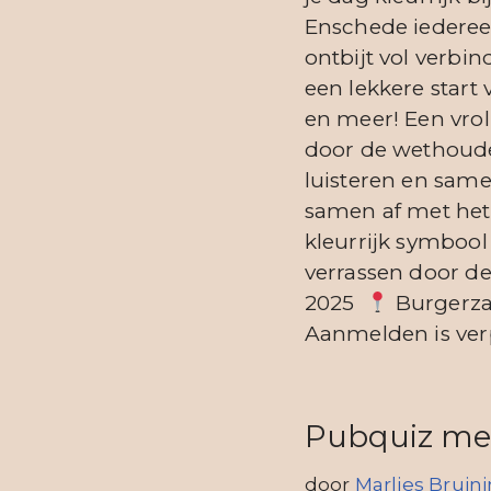
Enschede iederee
ontbijt vol verbin
een lekkere start
en meer! Een vrol
door de wethouder
luisteren en same
samen af met het
kleurrijk symbool
verrassen door de
2025
Burgerza
Aanmelden is verp
Pubquiz met
door
Marlies Bruin