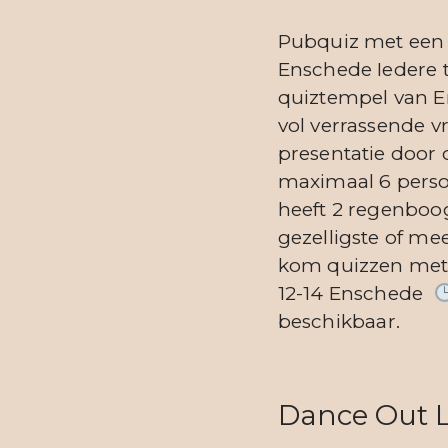
Pubquiz met een G
Enschede Iedere 
quiztempel van E
vol verrassende v
presentatie door 
maximaal 6 person
heeft 2 regenboog
gezelligste of m
kom quizzen met 
12-14 Enschede
beschikbaar.
Dance Out 