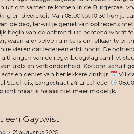
n uit om samen te komen in de Burgerzaal voo
ding en diversiteit. Van 08:00 tot 10:30 kun je 
 van de dag, terwijl je geniet van optredens me
ijk begin van de ochtend. De ochtend wordt fe
, waarna er volop ruimte is om elkaar te ont
n te vieren dat iedereen erbij hoort. De ochten
 uithangen van de regenboogvlag aan het stad
 van trots en verbondenheid. Kortom: schuif geze
 acts en geniet van het lekkere ontbijt.
Vrijd
al Stadhuis, Langestraat 24 Enschede
08:00
licht maar is helaas niet meer mogelijk.
 een Gaytwist
ing
21 augustus 2025