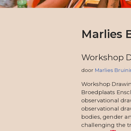
Marlies 
Workshop D
door
Marlies Bruin
Workshop Drawing 
Broedplaats Ensc
observational dr
observational dra
bodies, gender a
challenging the t