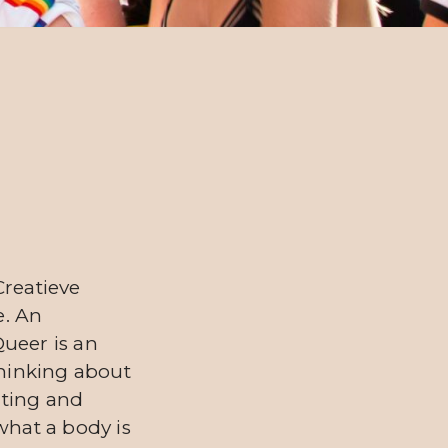
Creatieve
e. An
ueer is an
Thinking about
cting and
what a body is