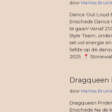
door
Marlies Bruin
Dance Out Loud & 
Enschede Dance Ou
te gaan! Vanaf 21:
Style Team, onde
set vol energie en
liefde op de dans
2025
Stonewall
Dragqueen 
door
Marlies Bruin
Dragqueen PrideW
Enschede Na de kl