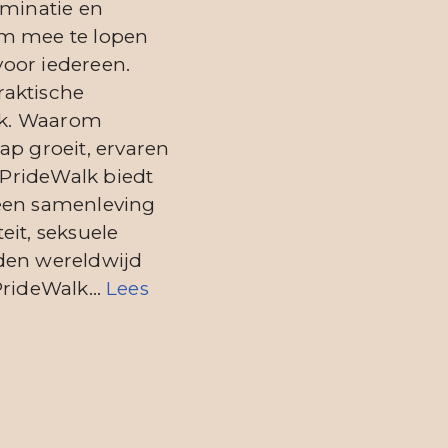
iminatie en
 om mee te lopen
 voor iedereen.
raktische
ijk. Waarom
 groeit, ervaren
 PrideWalk biedt
r een samenleving
eit, seksuele
nden wereldwijd
e PrideWalk…
Lees