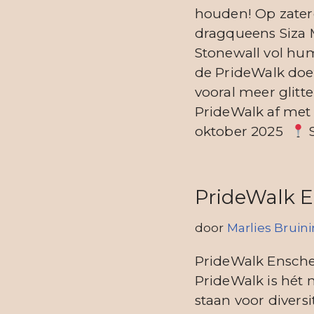
houden! Op zater
dragqueens Siza 
Stonewall vol hum
de PrideWalk doet
vooral meer glitt
PrideWalk af met 
oktober 2025
S
PrideWalk 
door
Marlies Bruin
PrideWalk Ensche
PrideWalk is hé
staan voor diversi