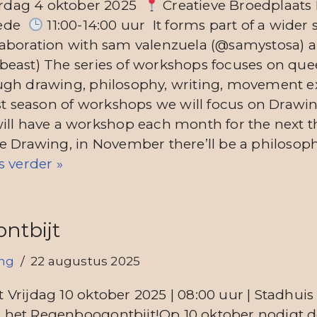
rdag 4 oktober 2025
Creatieve Broedplaats
hede
11:00-14:00 uur It forms part of a wider s
laboration with sam valenzuela (@samystosa) 
beast) The series of workshops focuses on que
ugh drawing, philosophy, writing, movement e
rst season of workshops we will focus on Drawi
ill have a workshop each month for the next t
e Drawing, in November there’ll be a philosoph
s verder »
ntbijt
ing
22 augustus 2025
Vrijdag 10 oktober 2025 | 08:00 uur | Stadhui
bij het Regenboogontbijt!Op 10 oktober nodigt