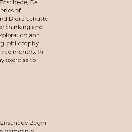
 Enschede, De
eries of
and Didre Schutte
er thinking and
xploration and
ng, philosophy
hree months. In
y exercise to
s Enschede Begin
 de gemeente