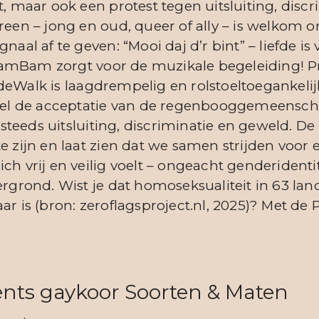
t, maar ook een protest tegen uitsluiting, discr
ereen – jong en oud, queer of ally – is welkom
gnaal af te geven: “Mooi daj d’r bint” – liefde is
amBam zorgt voor de muzikale begeleiding! P
deWalk is laagdrempelig en rolstoeltoegankel
 de acceptatie van de regenbooggemeenschap
teeds uitsluiting, discriminatie en geweld. De
te zijn en laat zien dat we samen strijden voo
ch vrij en veilig voelt – ongeacht genderidentit
tergrond. Wist je dat homoseksualiteit in 63 la
aar is (bron: zeroflagsproject.nl, 2025)? Met d
nts gaykoor Soorten & Maten